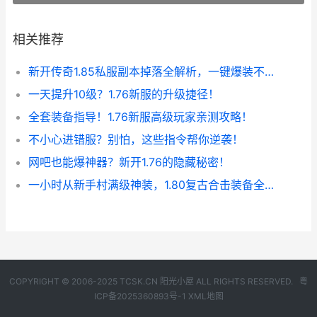
相关推荐
新开传奇1.85私服副本掉落全解析，一键爆装不是梦！
一天提升10级？1.76新服的升级捷径！
全套装备指导！1.76新服高级玩家亲测攻略！
不小心进错服？别怕，这些指令帮你逆袭！
网吧也能爆神器？新开1.76的隐藏秘密！
一小时从新手村满级神装，1.80复古合击装备全爆！
COPYRIGHT © 2006-2025 TCSK.CN 阳光小屋 ALL RIGHTS RESERVED.
粤
ICP备2025360893号-1
XML地图