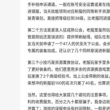
手补档申诉通道，一般在账号安全设置或者在线
进错服，当天就能领到对应新服的同等新手资源
装青锋剑，直接把等级拉到38级，比老服同进
第二个方法是紧急入驻成熟公会，老服里虽然玩
管是刚玩还是误进的）提供带刷秘境、组队任务
友当天就申请了一个47人的伏龙天下公会，会
专属的装备加成，还认识了几个同样是误进新服
第三个小技巧是资源置换协议，老服玩家手里多
了更好装备的，他们愿意用多余的资源换游戏里
玩家换了2个高级经验书，加上公会带刷的收益
来想冲的新服前100的名次只差了40名，也算
当然，这里也得给大家提几个避坑的注意事项，
利的收费服务，百分之九十都是骗子，我身边就
泄露了；游戏的误服申诉有时间限制，一般是进