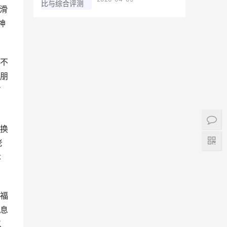
滑
神
不
朋
了
换
老
本
福
息
以