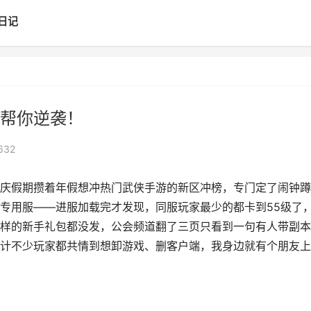
日记
帮你逆袭！
632
庆假期攒着年假想冲热门武侠手游的新区冲榜，专门定了闹钟蹲
专用服——进服加载完才发现，同服玩家最少的都卡到55级了
样的新手礼包都没发，公会频道翻了三页只看到一句有人带副本
计不少玩家都共情到想卸游戏、删客户端，我身边就有个朋友上