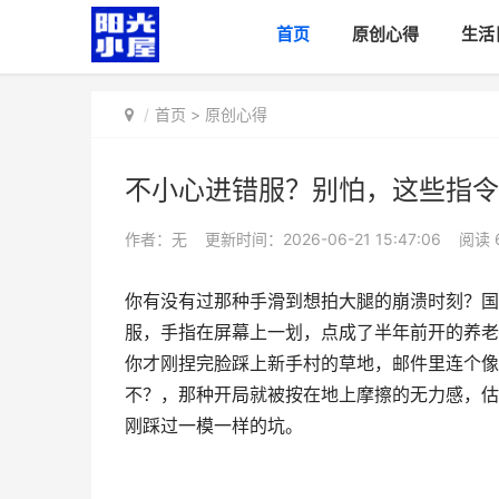
首页
原创心得
生活
首页
>
原创心得
不小心进错服？别怕，这些指令
作者：无
更新时间：2026-06-21 15:47:06
阅读
你有没有过那种手滑到想拍大腿的崩溃时刻？国
服，手指在屏幕上一划，点成了半年前开的养老
你才刚捏完脸踩上新手村的草地，邮件里连个像
不？，那种开局就被按在地上摩擦的无力感，估
刚踩过一模一样的坑。