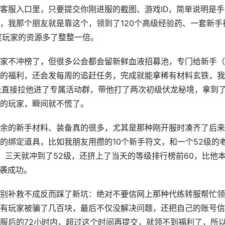
客服入口里，只要提交你刚进服的截图、游戏ID，简单说明是手
，我那个朋友就是靠这个，领到了120个高级经验药、一套新手
度玩家的资源多了整整一倍。
家不冲榜了，但很多公会都会留新鲜血液招募池，专门给新手（
的福利，还会发每周的追赶任务，完成就能拿稀有材料玄铁，我
长直接拉他进了专属活动群，带他打了两次初级伏龙秘境，拿到
的玩家，瞬间就不慌了。
余的新手材料、装备真的很多，尤其是那种刚开服时凑齐了后来
的绑定道具，比如我朋友用攒的10个新手符文，和一个52级的
，三天就冲到了52级，还挤上了当天的等级排行榜前60，比他
逆袭成功。
别补救不成反而踩了新坑：绝对不要信网上那种代练转服帮忙领
有玩家被骗了几百块，最后不仅没解决问题，还把自己的账号信
服后的72小时内，超过这个时间再提交，就领不到福利了，所