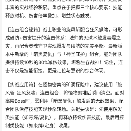
丰富的实战经验积累。重点在于把握三个核心要素：技能
释放时机、伤害倍率叠加、增益状态触发。
【连击组合秘籍】
战士职业的旋风斩配合狂风怒啸，可形
成破防+伤害提升的连击体系；法师的火球术触发毒爆之
灾，再配合灵魂守卫实现爆发与续航的完美平衡。最新版
本中新增的「暗黑复仇」与「神圣庇护」组合，能为团队
提供持续10秒的30%减伤效果，堪称生存战神！记住，连
击不仅是技能衔接，更是走位与意识的综合体现。
【实战应用篇】
在怪物密集的矿洞探险中，建议使用「旋
风斩-狂风怒啸」连击组合，将怪物聚堆后瞬间清空。面对
高阶Boss时，需利用「暗黑复仇」触发后的无敌效果，配
合团队治疗技能实现秒杀转场。关键要诀是：先使用触发
类技能（如毒爆/复仇），再释放持续伤害技能，最后用控
制类技能（如束缚/定身）收尾。