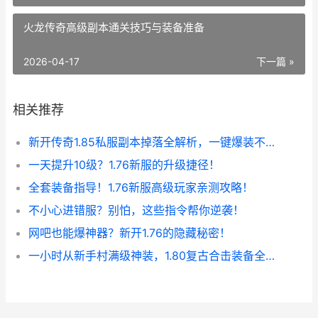
火龙传奇高级副本通关技巧与装备准备
2026-04-17
下一篇 »
相关推荐
新开传奇1.85私服副本掉落全解析，一键爆装不是梦！
一天提升10级？1.76新服的升级捷径！
全套装备指导！1.76新服高级玩家亲测攻略！
不小心进错服？别怕，这些指令帮你逆袭！
网吧也能爆神器？新开1.76的隐藏秘密！
一小时从新手村满级神装，1.80复古合击装备全爆！