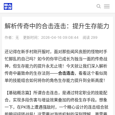
解析传奇中的合击连击：提升生存能力
作者：无
更新时间：2026-04-16 09:08:44
阅读
299
还记得在新手村刚开服时，面对那些闻风丧胆的怪物时手
忙脚乱的自己吗？如今的你早已成长为独当一面的传奇战
神，但生存能力的提升永无止境！今天就让我们深入解析
传奇中最致命的生存法则——
合击连击
，看看这个看似简
单的技能组合如何将你的角色生存能力提升到全新高度！
【基础概念篇】
所谓合击连击，是通过特定职业的技能配
合，实现多段伤害与增益效果叠加的终极生存手段。想象
一下，在PK场上遭遇强敌时，一个精心设计的连击组合就
能瞬间扭转战局！这需要对游戏机制的深刻理解，更需要