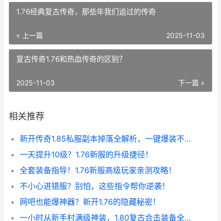
1.76经典复古传奇，那些年我们追过的传奇
« 上一篇
2025-11-03
复古传奇1.76和热血传奇的区别？
2025-11-03
下一篇 »
相关推荐
新开传奇1.85私服副本掉落全解析，一键爆装不是梦！
一天提升10级？1.76新服的升级捷径！
全套装备指导！1.76新服高级玩家亲测攻略！
不小心进错服？别怕，这些指令帮你逆袭！
网吧也能爆神器？新开1.76的隐藏秘密！
一小时从新手村满级神装，1.80复古合击装备全爆！