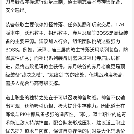
刀与野蛮冲撞进行近身压制；道士则靠毒术与神兽配合，
安全输出。
装备获取主要依赖打怪掉落、任务奖励和玩家交易。1.76
版本中，沃玛教主、祖玛教主、赤月恶魔等BOSS是高级装
备的主要来源。建议加入行会，组织团队挑战这些强力
BOSS。例如，沃玛寺庙三层的教主掉落沃玛系列装备，防
御属性优秀；而祖玛系列装备则需通过祖玛寺庙层层推
进，最终击败祖玛教主获得。赤月峡谷的赤月老魔更是顶
级装备“裁决之杖”、“龙纹剑”等的出处，但挑战难度极高，
需多人配合与高等级支撑。
道士职业的独特之处在于可以召唤神兽助战。神兽不仅输
出可观，还能吸引仇恨，极大提升生存能力。因此道士在
练级与PK中都具备极强的适应性。同时，道士职业的施毒
术能让敌人持续掉血，配合队友形成压制。建议道士职业
优先提升道术与防御，保证自身存活的同时最大化辅助价