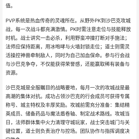
值。
PVP系统是热血传奇的灵魂所在。从野外PK到沙巴克攻城
战，每一次战斗都充满激情。PK时需注意走位与技能释放
时机。战士讲究一击必杀，利用野蛮冲撞打断对手施法；
法师应保持距离，用冰咆哮与火墙封锁走位；道士则需灵
活操控神兽牵制敌人，同时为自己加血保命。参与行会战
与沙巴克争夺，不仅能获得荣誉感，还能赢取稀有装备与
资源。
沙巴克城是全服瞩目的战略要地，每月一次的攻城战是最
高潮的集体对抗。成功占领沙巴克的行会成员可获得专属
称号、城主特权及丰厚奖励。攻城前需充分准备：集结精
英成员、储备药品与魔法盾卷轴、制定战术路线。攻城当
日，法师群体集中火力清理守城玩家，战士突击城门与关
键位置，道士则负责治疗与控场。团队协作与指挥调度决