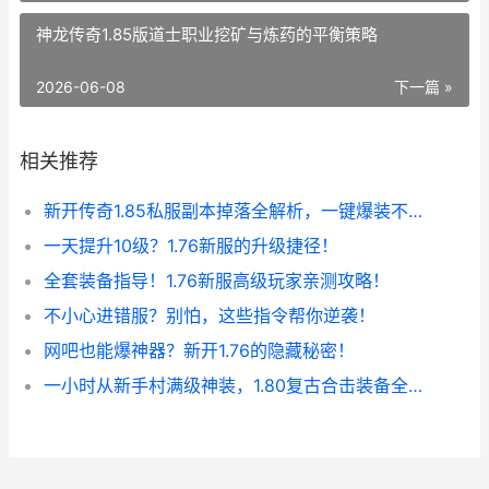
神龙传奇1.85版道士职业挖矿与炼药的平衡策略
2026-06-08
下一篇 »
相关推荐
新开传奇1.85私服副本掉落全解析，一键爆装不是梦！
一天提升10级？1.76新服的升级捷径！
全套装备指导！1.76新服高级玩家亲测攻略！
不小心进错服？别怕，这些指令帮你逆袭！
网吧也能爆神器？新开1.76的隐藏秘密！
一小时从新手村满级神装，1.80复古合击装备全爆！