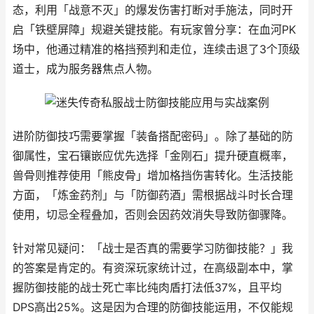
态，利用「战意不灭」的爆发伤害打断对手施法，同时开
启「铁壁屏障」规避关键技能。有玩家曾分享：在血河PK
场中，他通过精准的格挡预判和走位，连续击退了3个顶级
道士，成为服务器焦点人物。
进阶防御技巧需要掌握「装备搭配密码」。除了基础的防
御属性，宝石镶嵌应优先选择「金刚石」提升硬直概率，
兽骨则推荐使用「熊皮骨」增加格挡伤害转化。生活技能
方面，「炼金药剂」与「防御药酒」需根据战斗时长合理
使用，切忌全程叠加，否则会因药效消失导致防御骤降。
针对常见疑问：「战士是否真的需要学习防御技能？」我
的答案是肯定的。有资深玩家统计过，在高级副本中，掌
握防御技能的战士死亡率比纯肉盾打法低37%，且平均
DPS高出25%。这是因为合理的防御技能运用，不仅能规