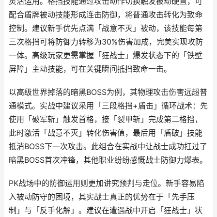
灵活运用。格挡技能通过攻击动作切换触发被动硬直，可
配合盾牌被动技能形成连击防御，将普通攻击转化为致命
控制。建议新手优先点满「战意不灭」被动，该技能每第
三次格挡可将防御力转移为30%伤害加成，完美实现攻防
一体。高级玩家更需掌握「狂战士」爆发状态下的「铁壁
屏障」主动技能，可在关键瞬间抵挡致命一击。
以高级世界掉落的暗黑BOSS为例，其物理攻击伤害远超普
通模式。实战中建议采用「三段格挡+盾击」循环战术：先
使用「破军斩」触发首格，接「裂甲斩」完成第二格挡，
此时激活「战意不灭」转化伤害值，最后用「盾破」技能
抵消BOSS下一次攻击。此组合在实战中让战⼠成功扛过了
暗黑BOSS首次冲锋，其他职业纷纷感慨战士防御力爆表。
PK战场中的防御运用则更加讲究预判与走位。新手容易陷
入被动防守的困境，其实战士真正的优势在于「先手压
制」与「反手化解」。建议在遭遇战中开启「狂战士」状