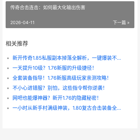
传奇合击连击：如何最大化输出伤害
2026-04-11
下一篇 »
相关推荐
新开传奇1.85私服副本掉落全解析，一键爆装不是梦！
一天提升10级？1.76新服的升级捷径！
全套装备指导！1.76新服高级玩家亲测攻略！
不小心进错服？别怕，这些指令帮你逆袭！
网吧也能爆神器？新开1.76的隐藏秘密！
一小时从新手村满级神装，1.80复古合击装备全爆！