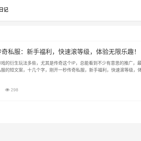
日记
传奇私服：新手福利，快速滚等级，体验无限乐趣！
游戏的衍生玩法多些，尤其是传奇这个IP，总能看到不少有意思的推广，
私服的短文案，十几个字，刚开一秒传奇私服，新手福利，快速滚等级，
看这看似直白到甚至有点糙的一句话，放在传奇玩···
298