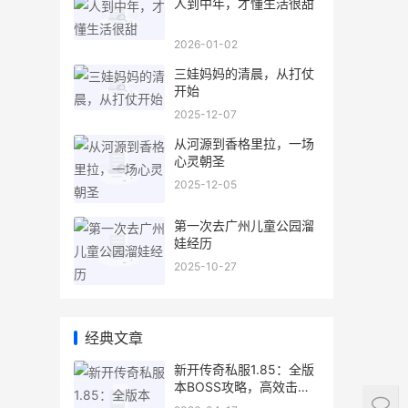
人到中年，才懂生活很甜
2026-01-02
三娃妈妈的清晨，从打仗
开始
2025-12-07
从河源到香格里拉，一场
心灵朝圣
2025-12-05
第一次去广州儿童公园溜
娃经历
2025-10-27
经典文章
新开传奇私服1.85：全版
本BOSS攻略，高效击杀
指南与掉落分析