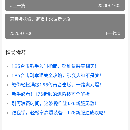
« 上一篇
2026-01-02
河源镜花缘，邂逅山水诗意之旅
2026-01-06
下一篇 »
相关推荐
1.85合击新手入门指南，怒刷级装爽翻天！
1.85合击副本通关全攻略，秒变大神不是梦！
教你轻松满级1.85传奇合击版，一路爽到爆！
新手必看！1.76新服的进阶技巧全解析！
别再浪费时间，这波操作让1.76新服无敌！
跟我学，轻松拿高爆装备！1.76新服速成攻略！