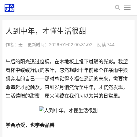
人到中年，才懂生活很甜
作者：无
更新时间：2026-01-02 00:31:02
阅读
744
午后的阳光透过窗棂，在木地板上投下斑驳的光影。我望
着杯中缓缓舒展的茶叶，忽然想起十年前那个在暴雨中狼
狈奔走的自己——那时总觉得幸福在遥远的未来，需要拼
命追赶才能触及。直到岁月悄然滑至中年，才恍然发现，
生活馈赠的甜蜜，原来就藏在我们习以为常的日常里。
学会承受，也学会品尝