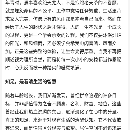
年青时，遇事喜欢怨天尤人，不是抱怨老天爷的不眷顾，
就是埋怨命运的不公平。工作中觉得任务繁重，生活里苛
求家人完美，仿佛所有的风雨都是冲着自己而来。然而在
经历了人生的起伏之后才懂得，人的一生不光是一个成长
的过程，更是一个学会承受的过程。我们不仅要沐浴灿烂
的阳光，和风细雨，还必须学会承受电闪雷鸣，风雨交
加。正是这些完整的体验，让生命变得厚重。当我不再把
顺遂视为理所当然，而是将每一次小小的安稳都当作恩赐
时，心头反而被一种踏实的暖意填满。
知足，是看清生活的智慧
随着年龄增长，我们渐渐发现，曾经拼命追逐的许多目
标，并非都值得为之奋不顾身。名利、财富、地位，这些
曾经让我们热血沸腾的东西，逐渐淡化了在心中的分量。
真正的知足，来源于对现有生活的清醒认知。它不代表放
弃追求，而是懂得区分现实与欲望。居住空间不必追求最