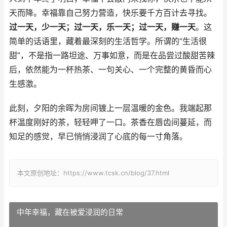
天而降。幸福靠自己努力营造，快乐要千方百计去寻找。
过一天，少一天；过一天，乐一天；过一天，赚一天
。这
简单的话语里，藏着最深刻的生活哲学。所谓的“生活很
甜”，不是指一路坦途、万事如意，而是在品尝过酸甜苦辣
后，依然能为一杯热茶、一句关心、一个完整的黄昏而心
生感激。
此刻，夕阳的余晖为房间镀上一层温暖的金色。我端起那
杯温度刚好的茶，轻轻呷了一口。茶香在唇齿间蔓延，而
知足的感觉，早已悄悄浸润了心底的每一寸角落。
本文原创地址：https://www.tcsk.cn/blog/37.html
中年幸福，藏在被爱浸润的日常