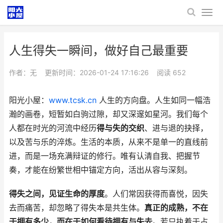
人生得失一瞬间，做好自己最重要
作者：无
更新时间：2026-01-24 17:16:26
阅读
652
阳光小屋：
www.tcsk.cn
人生的方向盘。人生如同一幅浩
瀚的画卷，短暂如白驹过隙，却又深邃如星河。我们每个
人都在时光的河流中经历
得与失的交织
、进与退的抉择，
以及苦与乐的淬炼。生活的本质，从来不是单一的直线前
进，而是一场充满辩证的修行。唯有认清自我、把握节
奏，才能在纷繁世相中锚定方向，活出从容与深刻。
得失之间，见证生命的厚度
。人们常因获得而喜悦，因失
去而痛苦，却忽略了得失本是共生体。
真正的成熟，不在
于拥有多少，而在于如何看待拥有与失去
。若只执着于占