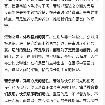
有，便容易陷入焦虑与不满；若能以豁达之心面对无常，
反而能在失去中领悟珍惜，在获得时保持谦卑。得失并非
终点，而是滋养心灵的养分，推动我们走向更宽广的视
野。
进退之道，体现格局的宽广
。生活从非一味猛进，亦非消
极退缩。进，是迎难而上的勇气；退，是审时度势的智
慧。
适时的退让，不是软弱，而是为了更稳健地前行
。如
同江河奔流，遇山则绕，遇谷则填，最终汇入海洋。人生
亦需如此弹性：在机遇面前主动出击，在困境中暂蓄力
量。进退之间的平衡，恰恰是长期主义的体现。
苦乐参半，锤炼心灵的韧性
。苦难与快乐如同光影相随，
没有经历低谷，便无法真正体会高峰的壮丽。
痛苦教会我
们反思，快乐赋予我们动力
。重要的是，不以苦为敌，不
以乐为骄，而是以平常心接纳生活的全部馈赠。在起伏中