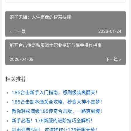
落子无悔：人生棋盘的智慧抉择
« 上一篇
2026-01-24
新开合击传奇私服道士职业挖矿与炼金操作指南
2026-04-08
下一篇 »
相关推荐
1.85合击新手入门指南，怒刷级装爽翻天！
1.85合击副本通关全攻略，秒变大神不是梦！
教你轻松满级1.85传奇合击版，一路爽到爆！
新手必看！1.76新服的进阶技巧全解析！
别再浪费时间，这波操作让1.76新服无敌！