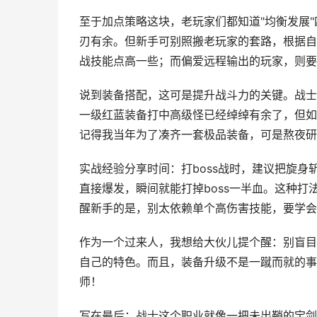
至于加点策略这块，老玩家们都知道"均衡发展
刃有余。但新手可别照搬老玩家的套路，根据自
战技能点高一些；而偏爱远程输出的玩家，则要
说到装备搭配，这可是提升战斗力的关键。战士
一级红蓝装备打中高级怪已经绰绰有余了，但如
记得我当年为了凑齐一套极品装备，可是熬夜研
实战经验分享时间：打boss战时，建议把旋身
直接爆发，瞬间就能打掉boss一半血。这种
醒新手的是，别太依赖单个高伤害技能，要学会
作为一个过来人，我想给大伙儿提个醒：别盲目
自己的特色。而且，装备升级不是一蹴而就的事
师！
写在最后：战士这个职业就像一把未出鞘的宝剑