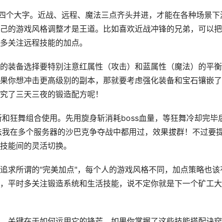
"四个大字。近战、远程、魔法三点齐头并进，才能在各种场景下
己的游戏风格调整才是王道。比如喜欢近战冲锋的兄弟，可以把
多关注远程技能的加点。
的装备选择要特别注意红属性（攻击）和蓝属性（魔法）的平衡
果你想冲击更高级别的副本，那就要考虑强化装备和宝石镶嵌了
究了三天三夜的锻造配方呢！
斩和狂舞组合使用。先用旋身斩消耗boss血量，等狂舞冷却完毕
打法我在多个服务器的沙巴克争夺战中都用过，效果拔群！不过要
技能间的灵活切换。
追求所谓的"完美加点"，每个人的游戏风格不同，加点策略也该
，平时多关注锻造系统和生活技能，说不定你就是下一个矿工大
，关键在于如何运用它的锋芒。如果你掌握了这些技能搭配诀窍