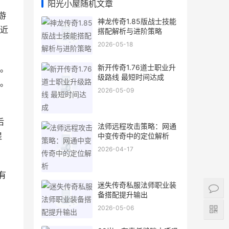
阳光小屋随机文章
游
神龙传奇1.85版战士技能
近
搭配解析与进阶策略
2026-05-18
新开传奇1.76道士职业升
。
级路线 最短时间达成
。
2026-05-09
后
法师远程攻击策略：网通
提
中变传奇中的定位解析
2026-04-17
有
迷失传奇私服法师职业装
备搭配提升输出
2026-05-06
，