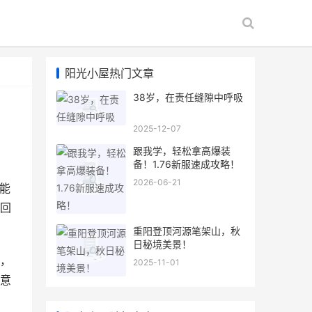
阳光小屋热门文章
38岁，在责任缝隙中呼吸
2025-12-07
跟我学，轻松拿高爆装
备！1.76新服速成攻略！
2026-06-21
能
回
重阳登顶河源笔架山，秋
日秘境美景！
，
2025-11-01
意