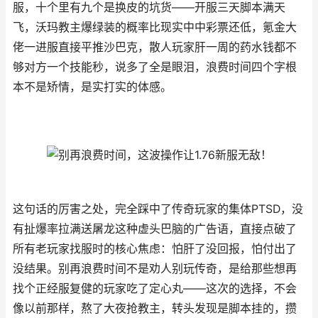
服，十个里有九个是换皮的坑货——开服三天脚本满天
飞，沃玛教主爆绿装的概率比现实中中彩票还低，氪金大
佬一进服直接平推沙巴克，散人玩家肝一周的药水钱都不
够对方一个技能秒，说多了全是眼泪，浪费时间四个字根
本不是矫情，是实打实的体感。
这句话的厉害之处，完全踩中了传奇玩家的集体PTSD，没
有扯爆率拉满送屠龙这种虚头巴脑的广告语，直接点破了
所有老玩家找服时的核心焦虑：怕肝了没回报，怕付出了
没结果。别再浪费时间不是劝人别玩传奇，是给那些想再
找个正经服复健的玩家吃了定心丸——这次的选择，不会
像以前那样，熬了大夜抢教主，转头发现是脚本挂的，攒