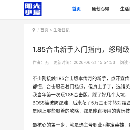
首页
原创心得
生活
首页
>
生活日记
1.85合击新手入门指南，怒刷
作者：无
更新时间：2026-06-21 15:54:53
阅读
不少刚接触1.85合击版本传奇的新手，点开
都懂，合击服看着门槛低，但真上手了，选错英
我当年第一次玩1.85合击版，踩了好几个大
BOSS连破防都难，后来花了5万金币才转对
是网上那些飘着的攻略，都是能直接用的爽玩技
最核心的第一步，就是选主号职业+绑定英雄，