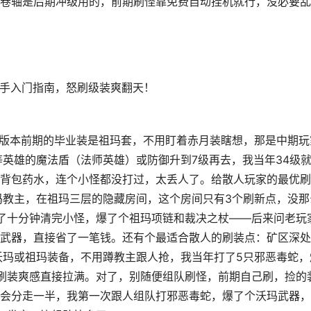
卷轴是后期冲级用的，前期刷怪靠免费自动挂机就行，没必要乱
85版本前期的毕业装是祖玛套，不用盯着赤月装瞎想，那是中期玩
等英雄的魔法盾（法师英雄）或防御升到7级再去，我当年34级
背包药水，连个小怪都没打过，太丢人了。给散人玩家的最优刷
玛教主，在祖玛三层的隐藏房间，这个房间只有3个刷新点，没那
了十分钟清完小怪，爆了个祖玛项链和裁决之杖——后来问老玩
武器，直接省了一笔钱。还有个最适合散人的刷装点：矿区深处
沃玛或祖玛装备，不用蹲教主跟人抢，我当年打了5只邪恶毒蛇，
刷装爽感直接拉满。对了，别随便组队刷怪，前期自己刷，捡的
会分走一半，我第一次跟人组队打邪恶毒蛇，爆了个沃玛武器，