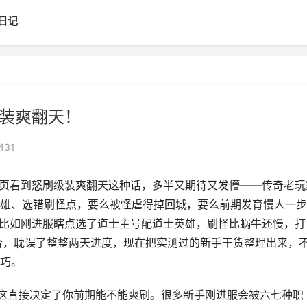
日记
级装爽翻天！
431
宣传页看到怒刷级装爽翻天这种话，多半又期待又发懵——传奇老玩
雄、选错刷怪点，要么被怪虐得掉回城，要么前期发育慢人一步
坑，比如刚进服瞎点选了道士主号配道士英雄，刷怪比蜗牛还慢，打
组合，耽误了整整两天进度，现在把实测过的新手干货整理出来，
巧。
这直接决定了你前期能不能爽刷。很多新手刚进服会被六七种职