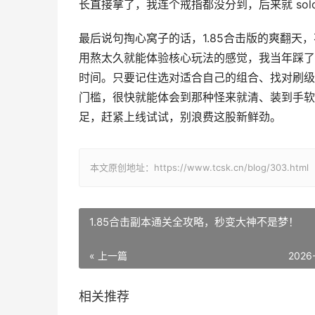
长直接拿了，我连个戒指都没分到，后来就 sol
最后说句掏心窝子的话，1.85合击版的爽翻
用熬太久就能体验核心玩法的感觉，我当年踩了
时间。只要记住选对适合自己的组合、找对刷级
门槛，很快就能体会到那种怪来就清、装到手软
足，赶紧上线试试，别浪费这股新鲜劲。
本文原创地址：https://www.tcsk.cn/blog/303.html
1.85合击副本通关全攻略，秒变大神不是梦！
« 上一篇
2026
相关推荐