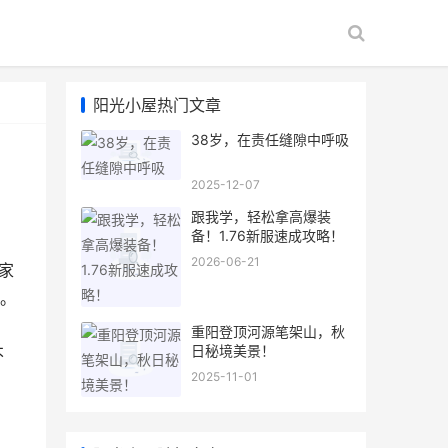
阳光小屋热门文章
38岁，在责任缝隙中呼吸
2025-12-07
跟我学，轻松拿高爆装
备！1.76新服速成攻略！
2026-06-21
家
。
重阳登顶河源笔架山，秋
日秘境美景！
不
2025-11-01