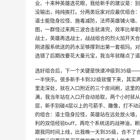
业、十来种英雄选花眼，我给新手的建议是：别
没输出，纯纯挨打。分两类玩家对应最优组合：
道士能隐身拉怪、施毒减防，法师英雄铺火墙、
图，一群怪过来两三波合击就清完，效率比单职
战士，英雄再选战士，战战组合的烈火加开天合
刚进服系统送的药水足够撑到出第一套祖玛。对
选错了后期改要花大量元宝，我当年就瞎点了道
选好组合后，下一个关键是快速冲级到35级—
一半快乐。很多新手卡到32级就慢下来，其实
里走深处，就在入口附近的三个房间刷，这里的
满，我当年站在入口开自动拾取，两个小时就从2
层，新手别碰4层以上的弓箭手、雕像，打不动
的组合：道士隐身拉怪，英雄站在远处放火墙，
利的双倍经验buff，再吃个系统送的战神油，
跟我同时间上线，比我晚一天到35级，合不了