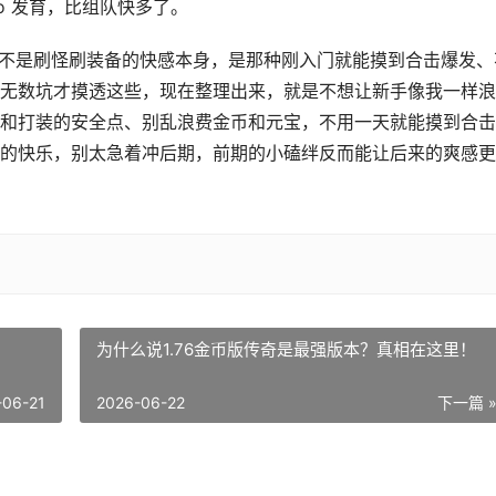
o 发育，比组队快多了。
天，不是刷怪刷装备的快感本身，是那种刚入门就能摸到合击爆发、
无数坑才摸透这些，现在整理出来，就是不想让新手像我一样浪
和打装的安全点、别乱浪费金币和元宝，不用一天就能摸到合击
的快乐，别太急着冲后期，前期的小磕绊反而能让后来的爽感更
为什么说1.76金币版传奇是最强版本？真相在这里！
-06-21
2026-06-22
下一篇 