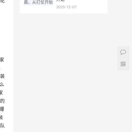
花
2025-12-07
家
就
装
么
家
的
爆
装
队