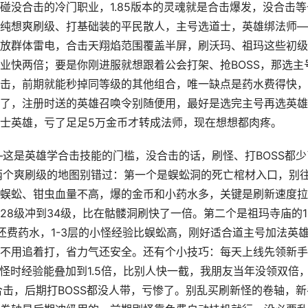
碰没合击的冷门职业，1.85版本的灵魂就是合击爆发，没合击等
纯想爽刷级、打基础装的平民散人，主号选道士，英雄绑法师—
放群体雷电，合击天翔焰范围覆盖半屏，刷沃玛、祖玛这些初级
业快两倍；要是你刚进服就想跟着公会打架、抢BOSS，那选主
击，前期就能秒掉同等级的其他组合，唯一缺点是药水费得快，
了，注册时送的英雄召唤令别随便用，最好是选完主号再选英雄
士英雄，亏了足足5万金币才转成法师，现在想想都肉疼。
—这是英雄学合击技能的门槛，没合击的话，刷怪、打BOSS都少
两个爽刷级的地图别错过：第一个是蜈蚣洞的死亡棺材入口，别
蜈蚣、钳虫血量不高，爆的金币和小药水多，关键是刷新速度拉
8级冲到34级，比在骷髅洞刷快了一倍。第二个是祖玛寺庙的1
还费药水，1-3层的小怪经验比蜈蚣高，刚好适合道主号加法英
不用追着打，省力气还安全。还有个小技巧：每天上线先领新手
刷怪时经验能叠加到1.5倍，比别人快一截，我朋友当年没领双倍
合击，后期打BOSS都没人带，亏惨了。别乱买刷新怪的卷轴，新