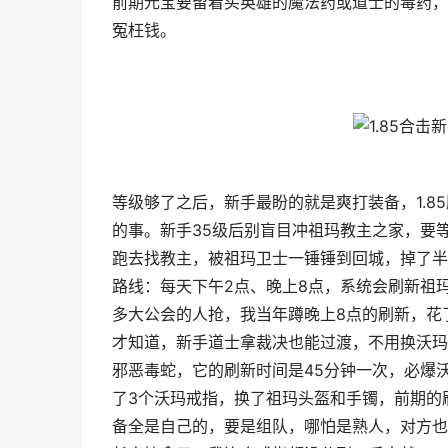
前期元宝要留着买英雄的魔法药或道士的毒药，
冤枉钱。
等级够了之后，新手最盼的就是爽打装备，1.
的事。新手35级后别盲目冲祖玛教主之家，要
跑去找教主，被祖玛卫士一锤锤到回城，掉了半
路线：每天下午2点、晚上8点，系统会刷新祖
多大公会的人抢，我当年蹲晚上8点的刷新，花
才知道，新手道士拿裁决也能过渡，不用换沃玛
邪恶毒蛇，它的刷新时间是45分钟一次，必爆
了3个沃玛戒指，换了祖玛头盔和手镯，前期的
备全是自己的，要是组队，哪怕是熟人，对方也