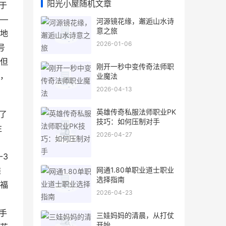
阳光小屋随机文章
于
—
河源镜花缘，邂逅山水诗
意之旅
地
2026-01-06
号
但
刚开一秒中变传奇法师职
，
业魔法
2026-04-13
英雄传奇私服法师职业PK
了
技巧：如何压制对手
往
2026-04-27
-3
网通1.80单职业道士职业
雄
选择指南
福
2026-04-23
，
手
三娃妈妈的清晨，从打仗
开始