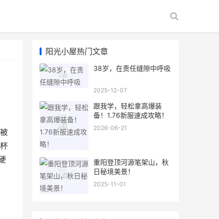
阳光小屋热门文章
38岁，在责任缝隙中呼吸
2025-12-07
跟我学，轻松拿高爆装
备！1.76新服速成攻略！
2026-06-21
被
杯
硬
重阳登顶河源笔架山，秋
日秘境美景！
2025-11-01