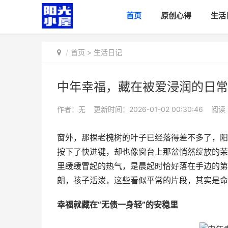
首页
原创心得
生活
首页
>
生活日记
中年幸福，藏在被爱浸润的日常
作者：无
更新时间：2026-01-02 00:30:46
阅读
窗外，那棵老槐树的叶子已经落得差不多了，阳
按下了快进键，却也像窗台上那盆悄然绽放的茉
里缓缓冒起的热气，是晨起时恰好落在手边的第
朗，孩子活泼，这些看似平常的片段，其实是命
幸福就藏在“无债一身轻”的安稳里