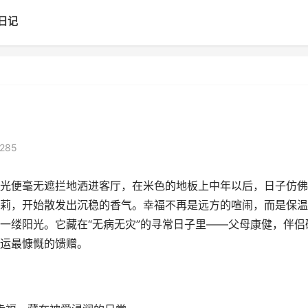
日记
285
光便毫无遮拦地洒进客厅，在米色的地板上中年以后，日子仿佛
莉，开始散发出沉稳的香气。幸福不再是远方的喧闹，而是保温
一缕阳光。它藏在“无病无灾”的寻常日子里——父母康健，伴侣
运最慷慨的馈赠。