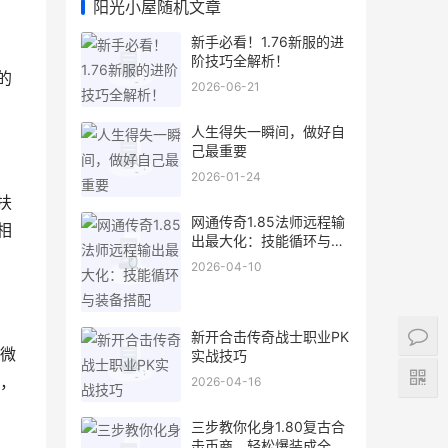
阳光小屋随机文章
新手必看！1.76新服的进
阶技巧全解析！
的
2026-06-21
人生得失一瞬间，做好自
己最重要
2026-01-24
扶
网通传奇1.85法师远程输
相
出最大化：技能循环与装
备搭配
2026-04-10
新开合击传奇战士职业PK
微
实战技巧
，
2026-04-16
三步教你化身1.80复古合
击币商，轻松爆装成全服