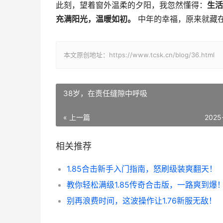
此刻，望着窗外温柔的夕阳，我忽然懂得：
生活
充满阳光，温暖如初。
中年的幸福，原来就藏
本文原创地址：https://www.tcsk.cn/blog/36.html
38岁，在责任缝隙中呼吸
« 上一篇
2025
相关推荐
1.85合击新手入门指南，怒刷级装爽翻天！
教你轻松满级1.85传奇合击版，一路爽到爆
别再浪费时间，这波操作让1.76新服无敌！