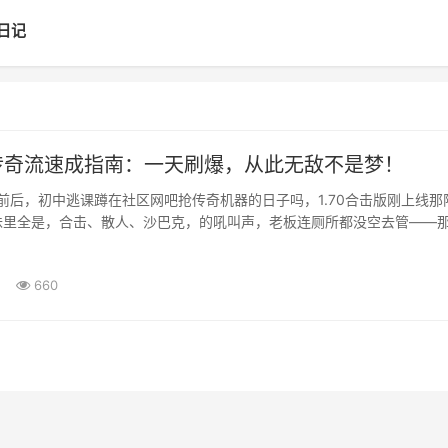
日记
击传奇流速成指南：一天刷爆，从此无敌不是梦！
年前后，初中逃课蹲在社区网吧抢传奇机器的日子吗，1.70合击版刚上线那
味里全是，合击、散人、沙巴克，的吼叫声，老板连厕所都没空去管——
最鲜活的记忆，而当年传得沸沸扬扬的，1.70···
660