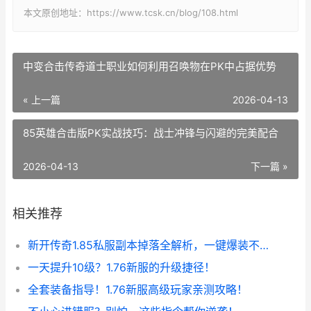
本文原创地址：https://www.tcsk.cn/blog/108.html
中变合击传奇道士职业如何利用召唤物在PK中占据优势
« 上一篇
2026-04-13
85英雄合击版PK实战技巧：战士冲锋与闪避的完美配合
2026-04-13
下一篇 »
相关推荐
新开传奇1.85私服副本掉落全解析，一键爆装不是梦！
一天提升10级？1.76新服的升级捷径！
全套装备指导！1.76新服高级玩家亲测攻略！