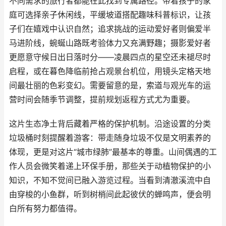
不同需求的旅行者都能在此找到专属路径。带着孩子的家
庭可选择亲子休闲线，平缓坡道搭配趣味科普标识，让孩
子们在嬉戏中认识自然；追求挑战的运动爱好者则偏爱半
马进阶线，蜿蜒山路既考验体力又充满野趣；摄影爱好者
更愿意守候日出日落时分——凌晨四点的星空还未褪尽时
启程，或在暮色降临前抢占观景台机位，用镜头定格天地
间最壮丽的色彩变幻。需要留意的是，索道与观光车的运
营时间会随季节调整，提前规划返程方式尤为重要。
这片生态净土背后藏着严格的保护机制。沿途设置的分类
垃圾桶时刻提醒着游客：带走随身垃圾不仅是文明素养的
体现，更是对这片“城市绿肺”最基本的尊重。山间偶遇的工
作人员会微笑着递上环保手册，那些关于动植物保护的小
知识，不知不觉间已融入游览过程。当看到清澈溪流中自
由穿梭的小鱼群，听到树梢间此起彼伏的蝉鸣声，便会明
白所有努力都值得。