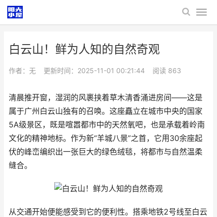
白云山！鲜为人知的自然奇观
作者：无
更新时间：2025-11-01 00:21:44
阅读
863
清晨推开窗，湿润的风裹挟着草木清香涌进房间——这是
属于广州白云山独有的召唤。这座矗立在城市中央的国家
5A级景区，既是喧嚣都市中的天然氧吧，也是承载着岭南
文化的精神地标。作为新“羊城八景”之首，它用30余座起
伏的峰峦编织出一张巨大的绿色绒毯，将都市与自然温柔
缝合。
从交通开始便能感受到它的便利性。搭乘地铁2号线至白云