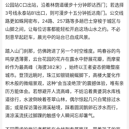
公园站C口出站，沿着林荫道缓步十分钟即达西门；若选择
3号线永泰站B1出口，则可漫步十五分钟抵达南门。公交线
路更如蛛网密布，24路、257路等多趟巴士穿梭于城区与
山脚之间，让每位访客都能轻松开启这场山水之约。不必
刻意早起赶车，晨光中的站台已自成风景。
踏入山门刹那，仿佛跨进了另一个时空维度。鸣春谷的鸟
鸣穿透薄雾，云台花园的花卉在露水中舒展花瓣，而摩星
岭作为最高峰（海拔382米），始终以王者姿态俯瞰整座
城市。登顶远眺时，珠江如银链蜿蜒脚下，高楼大厦化作
积木般的微缩景观，这种“会当凌绝顶”的震撼体验，唯有亲
历方能体会。若想避开人流高峰，不妨沿着黄婆洞水库栈
道徐行，水波倒映着苍翠山林，偶尔惊起几只白鹭掠过水
面；或是探访蒲谷溯溪秘境，踩着圆润鹅卵石涉水而行，
清凉溪流抚过脚踝的触感令人瞬间忘却暑气。