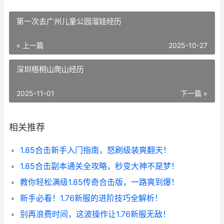
第一次去广州儿童公园溜娃经历
« 上一篇
2025-10-27
深圳梧桐山爬山经历
2025-11-01
下一篇 »
相关推荐
1.85合击新手入门指南，怒刷级装爽翻天！
1.85合击副本通关全攻略，秒变大神不是梦！
教你轻松满级1.85传奇合击版，一路爽到爆！
新手必看！1.76新服的进阶技巧全解析！
别再浪费时间，这波操作让1.76新服无敌！