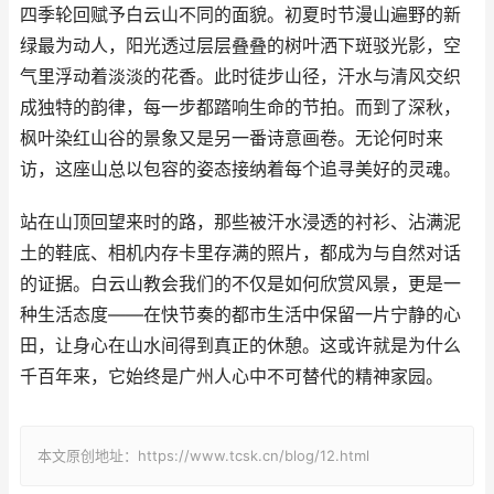
四季轮回赋予白云山不同的面貌。初夏时节漫山遍野的新
绿最为动人，阳光透过层层叠叠的树叶洒下斑驳光影，空
气里浮动着淡淡的花香。此时徒步山径，汗水与清风交织
成独特的韵律，每一步都踏响生命的节拍。而到了深秋，
枫叶染红山谷的景象又是另一番诗意画卷。无论何时来
访，这座山总以包容的姿态接纳着每个追寻美好的灵魂。
站在山顶回望来时的路，那些被汗水浸透的衬衫、沾满泥
土的鞋底、相机内存卡里存满的照片，都成为与自然对话
的证据。白云山教会我们的不仅是如何欣赏风景，更是一
种生活态度——在快节奏的都市生活中保留一片宁静的心
田，让身心在山水间得到真正的休憩。这或许就是为什么
千百年来，它始终是广州人心中不可替代的精神家园。
本文原创地址：https://www.tcsk.cn/blog/12.html