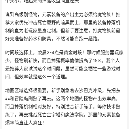
个头小，堆起来的掉落收益简直逆天！
说到高级别怪物，元素装备的产出主力必须给魔物族！推
荐大家优先冲击死亡原野的暗黑武士，那里的装备掉落机
制简直为老玩家量身定制。但新手要注意，打魔物族前最
好先准备好药水和防具，不然可能白跑一趟路。
时间段选择上，凌晨2-4点是黄金时段！那时候服务器玩家
少，怪物刷新快，而且掉落概率偷偷提高了15%。我个人
最推荐大家试试这个时间段，虽然可能会牺牲一些游戏时
间，但效率就是这么一个道理。
地图区域选择很重要，新手别急着去沙巴克冲级，先把东
非和冒险岛刷熟了再去。这两个地图的怪物产出效率高，
而且掉落机制相对友好，特别适合新手练手。等你技术熟
练了，再去挑战死亡金字塔和魔法学院，那里的元素装备
爆率简直让人疯狂！