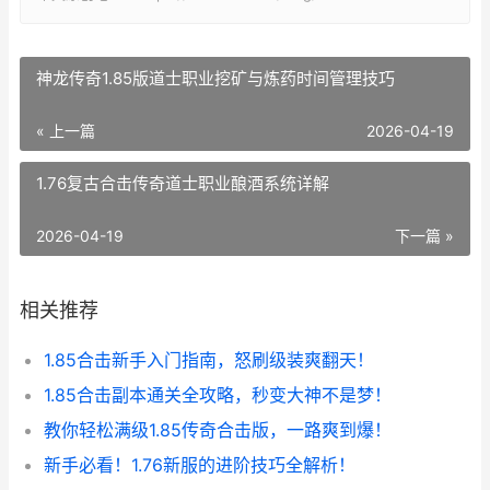
神龙传奇1.85版道士职业挖矿与炼药时间管理技巧
« 上一篇
2026-04-19
1.76复古合击传奇道士职业酿酒系统详解
2026-04-19
下一篇 »
相关推荐
1.85合击新手入门指南，怒刷级装爽翻天！
1.85合击副本通关全攻略，秒变大神不是梦！
教你轻松满级1.85传奇合击版，一路爽到爆！
新手必看！1.76新服的进阶技巧全解析！