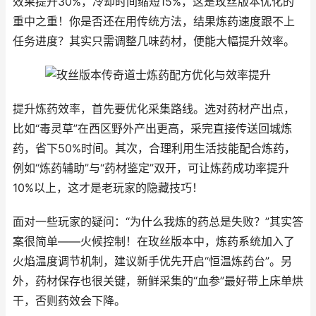
效果提升30%，冷却时间缩短15%，这是玫丝版本优化的
重中之重！你是否还在用传统方法，结果炼药速度跟不上
任务进度？其实只需调整几味药材，便能大幅提升效率。
提升炼药效率，首先要优化采集路线。选对药材产出点，
比如“毒灵草”在西区野外产出更高，采完直接传送回城炼
药，省下50%时间。其次，合理利用生活技能配合炼药，
例如“炼药辅助”与“药材鉴定”双开，可让炼药成功率提升
10%以上，这才是老玩家的隐藏技巧！
面对一些玩家的疑问：“为什么我炼的药总是失败？”其实答
案很简单——火候控制！在玫丝版本中，炼药系统加入了
火焰温度调节机制，建议新手优先开启“恒温炼药台”。另
外，药材保存也很关键，新鲜采集的“血参”最好带上床单烘
干，否则药效会下降。