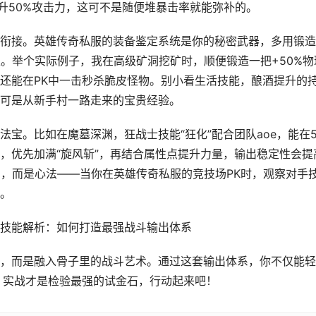
升50%攻击力，这可不是随便堆暴击率就能弥补的。
衔接。英雄传奇私服的装备鉴定系统是你的秘密武器，多用锻造
上。举个实际例子，我在高级矿洞挖矿时，顺便锻造一把+50%物
还能在PK中一击秒杀脆皮怪物。别小看生活技能，酿酒提升的
可是从新手村一路走来的宝贵经验。
宝。比如在魔墓深渊，狂战士技能“狂化”配合团队aoe，能在
，优先加满“旋风斩”，再结合属性点提升力量，输出稳定性会提
字，而是心法——当你在英雄传奇私服的竞技场PK时，观察对手
。
，而是融入骨子里的战斗艺术。通过这套输出体系，你不仅能轻
，实战才是检验最强的试金石，行动起来吧！