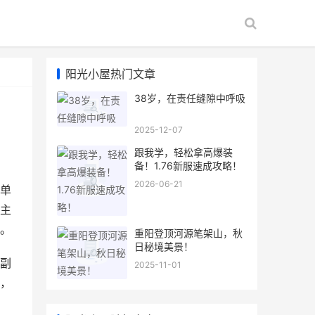
阳光小屋热门文章
38岁，在责任缝隙中呼吸
2025-12-07
跟我学，轻松拿高爆装
备！1.76新服速成攻略！
2026-06-21
单
主
。
重阳登顶河源笔架山，秋
日秘境美景！
副
2025-11-01
，
，