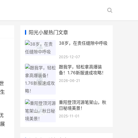
阳光小屋热门文章
38岁，在责任缝隙中呼吸
2025-12-07
跟我学，轻松拿高爆装
备！1.76新服速成攻略！
2026-06-21
世
生
重阳登顶河源笔架山，秋
日秘境美景！
优
2025-11-01
展