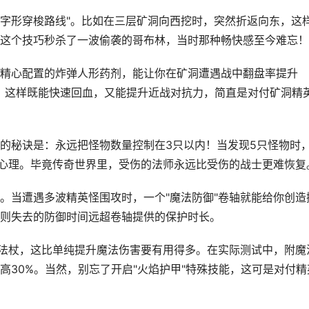
Z字形穿梭路线"。比如在三层矿洞向西挖时，突然折返向东，这
这个技巧秒杀了一波偷袭的哥布林，当时那种畅快感至今难忘！
精心配置的炸弹人形药剂，能让你在矿洞遭遇战中翻盘率提升
合，这样既能快速回血，又能提升近战对抗力，简直是对付矿洞精
的秘诀是：永远把怪物数量控制在3只以内！当发现5只怪物时
幸心理。毕竟传奇世界里，受伤的法师永远比受伤的战士更难恢复
。当遭遇多波精英怪围攻时，一个"魔法防御"卷轴就能给你创造
则失去的防御时间远超卷轴提供的保护时长。
的法杖，这比单纯提升魔法伤害要有用得多。在实际测试中，附魔
高30%。当然，别忘了开启"火焰护甲"特殊技能，这可是对付精