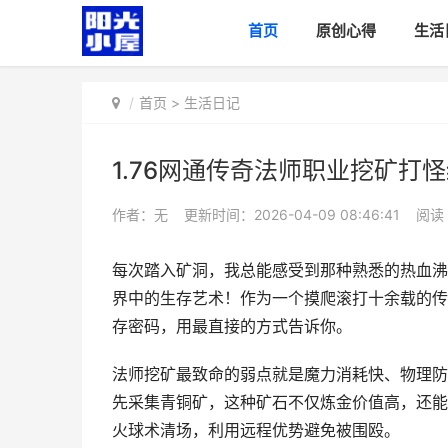
首页
原创心得
生活
首页
>
生活日记
1.76网通传奇法师职业挖矿打
作者：无
更新时间：2026-04-09 08:46:41
阅读
每次踏入矿洞，我总能感受到那种熟悉的热血沸
界中的生存艺术！作为一个摸爬滚打十余载的传
存密码，用最直接的方式告诉你。
法师挖矿最致命的弱点就是魔力消耗快、物理防
先采集青铜矿，这种矿石不仅炼金价值高，还能
火球术清场，利用远程优势避免被围殴。