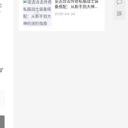
变态合击传奇私服战士装
化
备搭配：从新手到大神的
进阶指南
了
2026-04-24
矿