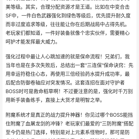
美等级。其实，合理分配资源才是王道。比如在中变合击
SF中，一件白色武器强化到绿色等级后，优先提升耐久度
而非过度追求等级，往往能让你在后期战局中占得先机。
老玩家们都知道，一件好装备就像个忠实伙伴，需要精心
呵护才能发挥最大威力。
强化过程中最让人心跳加速的就是保命流程！兄弟们，我
当年也是在多次失败后，总结出一套"三连保"保命诀窍：先
用幸运符稳住心态，再使用三倍经验药水提升成功率，最
后配合防御卷轴应对突发情况。这套连招在面对守护者
BOSS时可是救命稻草啊！不过要注意的是，强化时千万别
用新手装备练手，直接上大货才是明智之举。
附魔系统才是真正的战力提升神器！你见过哪个BOSS能挡
住附魔了血屠龙剑的冲锋？老玩家们最爱的"三防附魔"搭配
至今仍是热门选择，特别是对上元素系怪物时，那可是防