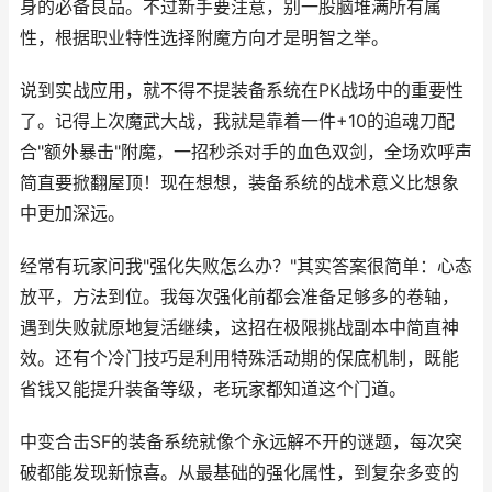
身的必备良品。不过新手要注意，别一股脑堆满所有属
性，根据职业特性选择附魔方向才是明智之举。
说到实战应用，就不得不提装备系统在PK战场中的重要性
了。记得上次魔武大战，我就是靠着一件+10的追魂刀配
合"额外暴击"附魔，一招秒杀对手的血色双剑，全场欢呼声
简直要掀翻屋顶！现在想想，装备系统的战术意义比想象
中更加深远。
经常有玩家问我"强化失败怎么办？"其实答案很简单：心态
放平，方法到位。我每次强化前都会准备足够多的卷轴，
遇到失败就原地复活继续，这招在极限挑战副本中简直神
效。还有个冷门技巧是利用特殊活动期的保底机制，既能
省钱又能提升装备等级，老玩家都知道这个门道。
中变合击SF的装备系统就像个永远解不开的谜题，每次突
破都能发现新惊喜。从最基础的强化属性，到复杂多变的