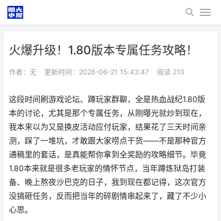
火爆升级！1.80版本专属任务攻略！
作者：无
更新时间：2026-06-21 15:43:47
阅读
210
这段时间刷游戏论坛、蹲玩家群聊，全是热血战纪1.80版
本的讨论，尤其是那个专属任务，从刚曝光就炒到现在，
我本来以为又是换皮活动应付玩家，结果花了三天时间亲
测，踩了一堆坑，才敢跟大家唠点干货——不是那种官方
通稿里的套话，是真能帮你拿到全奖励的攻略细节。毕竟
1.80本来就是很多老玩家的情怀节点，当年蹲炼狱岛打装
备、晚上熬夜沙巴克的日子，我到现在都记得，这次官方
没搞砸任务，反而把当年的碎剧情串起来了，藏了不少小
心思。