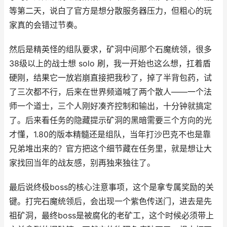
等第二天，说白了官方是想分散服务器压力，但粗心的玩
家真的会错过节奏。
然后是精英怪的组队要求，矿洞中间那个石魔统领，很多
38级以上的战士想 solo 刷，我一开始也这么想，扛着盾
硬刚，结果它一放岩崩直接把我秒了，掉了半背包药，试
了三次都不行，后来在世界频道喊了两个散人——一个法
师一个道士，三个人刚好凑齐控制和输出，十分钟就搞定
了。后来看任务的隐藏提示矿洞的黑暗需要三个方向的光
才懂，1.80的版本精髓还是组队，当年打沙巴克不也是靠
兄弟堆出来的？官方把这个细节藏在任务里，就是想让大
家找回当年的战友感，别再独来独往了。
最后说终极boss的核心注意事项，这个是拿专属奖励的关
键。打完石魔统领后，会出现一个紫色传送门，进去是先
祖矿洞，最终boss是被腐化的老矿工，这个时候必须带上