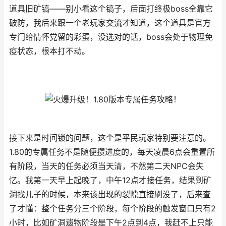
道具旧矿镐——别小看这个镐子，后面打终极boss全靠它
破防，我后来跟一个老玩家交流才知道，这个道具是官方
专门给情怀党留的彩蛋，没选对的话，boss会处于物理免
疫状态，根本打不动。
接下来是时间锁的问题，这个是平民玩家特别要注意的。
1.80的专属任务不是随便攒进度的，每天凌晨6点会重置所
有阶段，当天的任务必须当天清，不然第二天NPC会失
忆。我第一天早上起晚了，中午12点才接任务，结果到矿
洞找儿子的时候，本来该出现的裂隙直接刷没了，后来查
了才懂：整个任务分三个阶段，每个阶段的触发窗口只有2
小时，比如矿洞遗物阶段是下午2点到4点，我赶不上只能