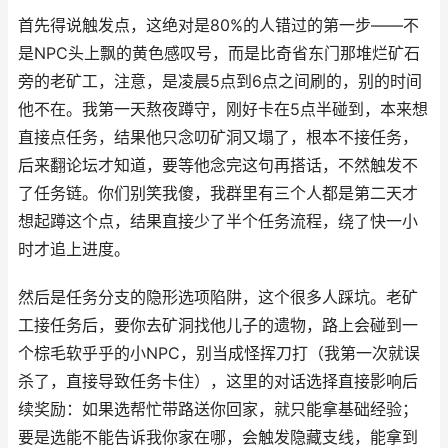
首先得说触发点，这绝对是80%的人错过的第一步——不
是NPC头上飘的黄色感叹号，而是比奇省东门那堆烂矿石
旁的老矿工，注意，是凌晨5点到6点之间刷的，别的时间
他不在。我第一天熬夜蹲守，刚好卡在5点半碰到，本来想
直接点任务，结果他只念叨矿洞又塌了，根本不接任务，
后来翻论坛才知道，要等他念完这句再搭话，不然触发不
了任务链。你们别笑我傻，我群里有三个人都是第二天才
想起蹲这个点，结果直接少了半个任务流程，绕了快一小
时才追上进度。
然后是任务分支的隐形选项陷阱，这个很多人踩坑。老矿
工接任务后，要你去矿洞找他儿子的遗物，路上会碰到一
个棕毛软乎乎的小NPC，别当成怪挥刀打（我第一次就误
杀了，直接导致任务卡住），这里的对话选择直接影响后
续奖励：如果选帮忙带路送你回家，就只能拿基础经验；
要是选能不能告诉我你家在哪，会触发隐藏支线，能拿到