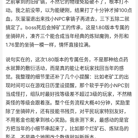
之前拿到的旧矿镐，不然它的物理免疫破不了，根本打不
动。我之前没带，以为能硬刚，结果打了十分钟才掉100点
血，灰溜溜退出来找小NPC拿镐子再进去，三下五除二就
搞定了。boss死后会掉矿工的传承，这是1.80版本专属的
坐骑碎片，凑齐三个能合成当年经典的炼狱魔驹，外形和
1.76里的坐骑一模一样，情怀直接拉满。
说句实在的，这次1.80版本的专属任务，不是那种给点药
水就算的敷衍活动，而是真的能让老玩家找回当年的感
觉。我整理的细节里还补了几个小提醒：比如老矿工的出
现时间可以在游戏日历里设提醒，那个软乎乎的小NPC别
当成怪打，组队时最好找等级差不超过3级的玩家，不然精
英怪的等级会跟着涨。整个任务流程大概40分钟，奖励里
除了坐骑碎片，还有技能书残页，对平民玩家特别友好，
不用氪金也能拿到核心奖励。我亲测下来，最感动的是官
方把当年的小细节串起来了，比如那个烂矿石、炼狱岛的
影子，不是换个地图改个数值就叫新版本。