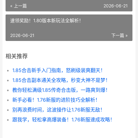
« 上一篇
2026-06-21
速领奖励！1.80版本新玩法全解析！
2026-06-21
下一篇 »
相关推荐
1.85合击新手入门指南，怒刷级装爽翻天！
1.85合击副本通关全攻略，秒变大神不是梦！
教你轻松满级1.85传奇合击版，一路爽到爆！
新手必看！1.76新服的进阶技巧全解析！
别再浪费时间，这波操作让1.76新服无敌！
跟我学，轻松拿高爆装备！1.76新服速成攻略！