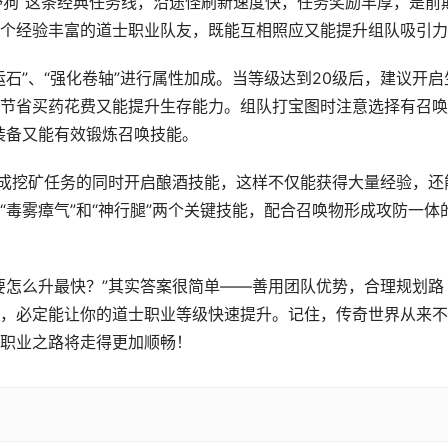
野狗”这条经典任务线，沿途怪刷新速度快，任务奖励丰厚，是前
个经验丰富的道士职业队友，既能互相照应又能提升组队吸引力
石”、“强化卷轴”进行属性加成。当等级达到20级后，建议开启
节省买药花费又能提升生存能力。组队打宝图时注意选择有召唤
贵装备又能有效锻炼召唤技能。
完成挖矿任务的同时开启酿酒技能，这样不仅能获得大量经验，还
毒雾瘴气”和“神行腿”两个关键技能，配合召唤物形成攻防一体
要怎么升最快？”其实答案很简单——善用团队优势，合理规划路
，必定能让你的道士职业等级快速提升。记住，传奇世界从来不
职业之路将走得更加顺畅！