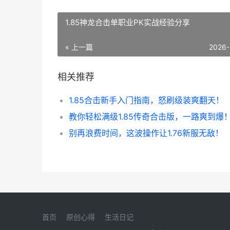
1.85神龙合击单职业PK实战经验分享
« 上一篇
2026-
相关推荐
1.85合击新手入门指南，怒刷级装爽翻天！
教你轻松满级1.85传奇合击版，一路爽到爆
别再浪费时间，这波操作让1.76新服无敌！
首页
原创心得
生活日记